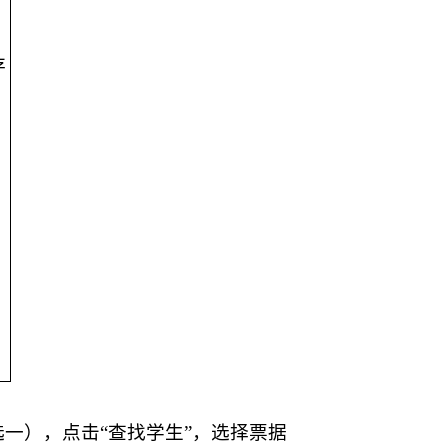
存
一），点击“查找学生”，选择票据